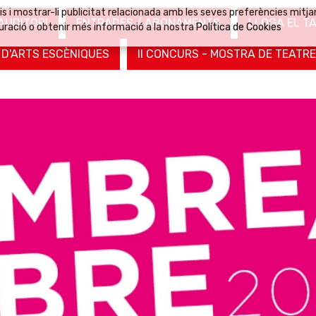
eis i mostrar-li publicitat relacionada amb les seves preferències mitja
AUDITORI
ENTRADES / ABONAMENTS
LLOGA EL TA
uració o obtenir més informació a la nostra
Política de Cookies
 D'ARTS ESCÈNIQUES
II CONCURS - MOSTRA DE TEATRE