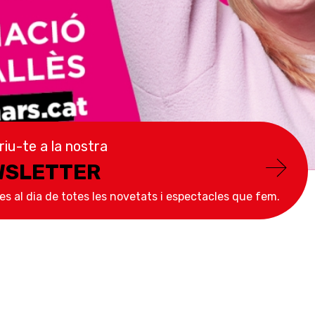
iu-te a la nostra
WSLETTER
ues al dia de totes les novetats i espectacles que fem.