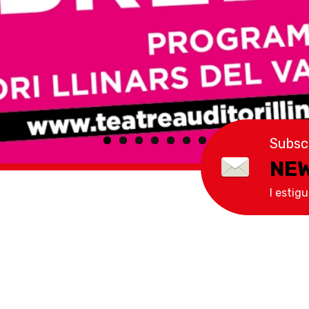
Subscr
NE
I estig