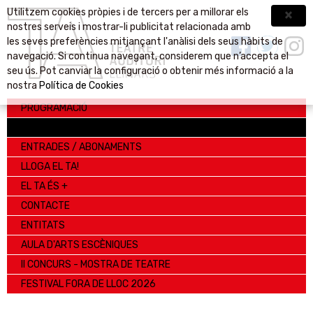
Utilitzem cookies pròpies i de tercers per a millorar els
nostres serveis i mostrar-li publicitat relacionada amb
les seves preferències mitjançant l'anàlisi dels seus hàbits de
navegació. Si continua navegant, considerem que n’accepta el
seu ús. Pot canviar la configuració o obtenir més informació a la
nostra
Política de Cookies
PROGRAMACIÓ
TEATRE AUDITORI
ENTRADES / ABONAMENTS
LLOGA EL TA!
EL TA ÉS +
CONTACTE
ENTITATS
AULA D'ARTS ESCÈNIQUES
II CONCURS - MOSTRA DE TEATRE
FESTIVAL FORA DE LLOC 2026