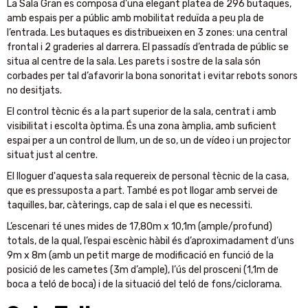
La Sala Gran es composa d'una elegant platea de 296 butaques,
amb espais per a públic amb mobilitat reduïda a peu pla de
l’entrada. Les butaques es distribueixen en 3 zones: una central
frontal i 2 graderies al darrera. El passadís d’entrada de públic se
situa al centre de la sala. Les parets i sostre de la sala són
corbades per tal d’afavorir la bona sonoritat i evitar rebots sonors
no desitjats.
El control tècnic és a la part superior de la sala, centrat i amb
visibilitat i escolta òptima. És una zona àmplia, amb suficient
espai per a un control de llum, un de so, un de vídeo i un projector
situat just al centre.
El lloguer d'aquesta sala requereix de personal tècnic de la casa,
que es pressuposta a part. També es pot llogar amb servei de
taquilles, bar, càterings, cap de sala i el que es necessiti.
L’escenari té unes mides de 17,80m x 10,1m (ample/profund)
totals, de la qual, l’espai escènic hàbil és d’aproximadament d’uns
9m x 8m (amb un petit marge de modificació en funció de la
posició de les cametes (3m d’ample), l’ús del prosceni (1,1m de
boca a teló de boca) i de la situació del teló de fons/ciclorama.