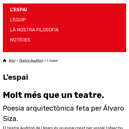
L'ESPAI
L'EQUIP
LA NOSTRA FILOSOFIA
NOTÍCIES
Inici
>
Teatre Auditori
>
L'espai
L'espai
Molt més que un teatre.
Poesia arquitectònica feta per Álvaro
Siza.
El teatre Auditori de Llinars és un espai creat per assolir l'objectiu