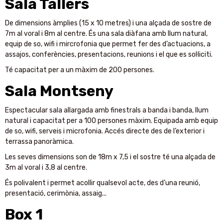
Sala Tallers
De dimensions àmplies (15 x 10 metres) i una alçada de sostre de
7m al voral i 8m al centre. És una sala diàfana amb llum natural,
equip de so, wifi i mircrofonia que permet fer des d’actuacions, a
assajos, conferències, presentacions, reunions i el que es sol·liciti.
Té capacitat per a un màxim de 200 persones.
Sala Montseny
Espectacular sala allargada amb finestrals a banda i banda, llum
natural i capacitat per a 100 persones màxim. Equipada amb equip
de so, wifi, serveis i microfonia. Accés directe des de l’exterior i
terrassa panoràmica.
Les seves dimensions son de 18m x 7,5 i el sostre té una alçada de
3m al voral i 3,8 al centre.
És polivalent i permet acollir qualsevol acte, des d’una reunió,
presentació, cerimònia, assaig...
Box 1