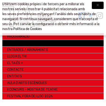
Utilitzem cookies pròpies i de tercers per a millorar els
nostres serveis i mostrar-li publicitat relacionada amb
les seves preferències mitjançant l'anàlisi dels seus hàbits de
navegació. Si continua navegant, considerem que n’accepta el
seu ús. Pot canviar la configuració o obtenir més informació a la
nostra
Política de Cookies
PROGRAMACIÓ
TEATRE AUDITORI
ENTRADES / ABONAMENTS
LLOGA EL TA!
EL TA ÉS +
CONTACTE
ENTITATS
AULA D'ARTS ESCÈNIQUES
II CONCURS - MOSTRA DE TEATRE
FESTIVAL FORA DE LLOC 2026